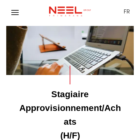
FR
S
t
a
g
i
a
i
r
e
A
p
p
r
o
v
i
s
i
o
n
n
e
m
e
n
t
/
A
c
h
a
t
s
(
H
/
F
)