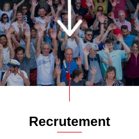
R
e
c
r
u
t
e
m
e
n
t